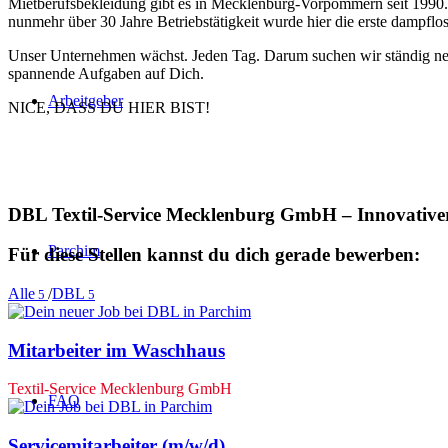
Mietberufsbekleidung gibt es in Mecklenburg-Vorpommern seit 1990.
nunmehr über 30 Jahre Betriebstätigkeit wurde hier die erste dampflo
Unser Unternehmen wächst. Jeden Tag. Darum suchen wir ständig neue 
spannende Aufgaben auf Dich.
Arbeitgeber
NICE, DASS DU HIER BIST!
DBL Textil-Service Mecklenburg GmbH – Innovativer
Parchim
Für diese Stellen kannst du dich gerade bewerben:
Alle
/
DBL
5
5
Mitarbeiter im Waschhaus
Textil-Service Mecklenburg GmbH
FAQ
Servicemitarbeiter (m/w/d)