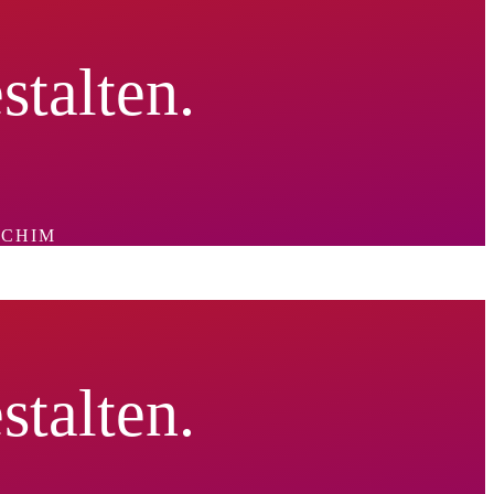
talten.
RCHIM
talten.