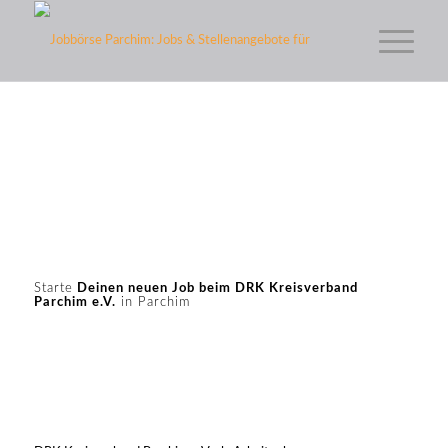
Starte
Deinen neuen Job beim DRK Kreisverband
Parchim e.V.
in Parchim