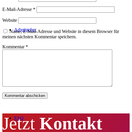
E-Mail-Adresse
*
Website
Arbeitgeber
Name, E-Mail-Adresse und Website in diesem Browser für
meinen nächsten Kommentar speichern.
Kommentar
*
Parchim
Jetzt
Kontakt
FAQ